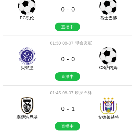
0
0
-
FC凯伦
慕士巴赫
直播中
球会友谊
01:30
08-07
0
0
-
贝登堡
CS萨内姆
直播中
欧罗巴杯
01:45
08-07
0
1
-
塞萨洛尼基
安德莱赫特
直播中