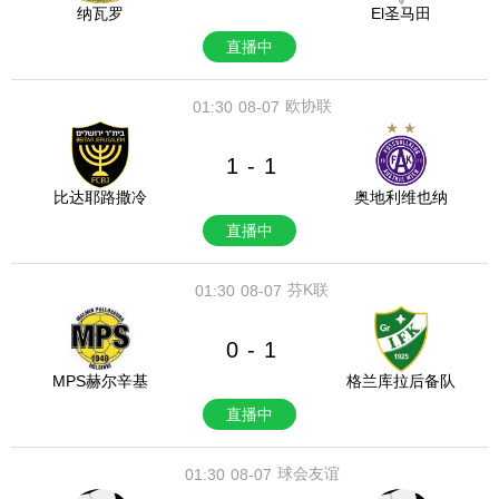
纳瓦罗
El圣马田
直播中
欧协联
01:30
08-07
1
1
-
比达耶路撒冷
奥地利维也纳
直播中
芬K联
01:30
08-07
0
1
-
MPS赫尔辛基
格兰库拉后备队
直播中
球会友谊
01:30
08-07