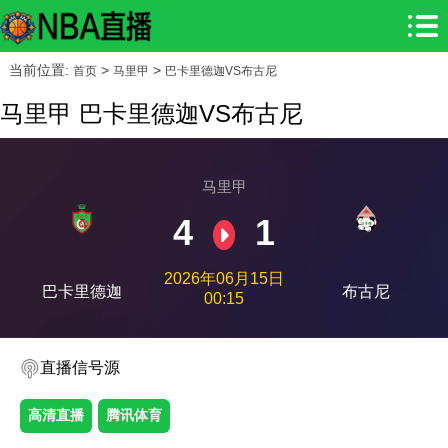
当前位置:
>
>
首页
马里甲
巴卡里德迦VS布古尼
马里甲 巴卡里德迦VS布古尼
马里甲
4
1
2026年06月15日
巴卡里德迦
布古尼
00:15
直播信号源
高清直播
腾讯体育