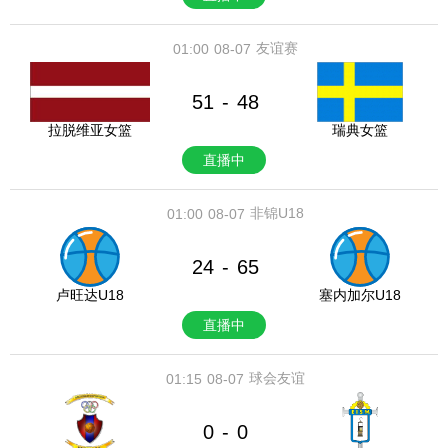
友谊赛
01:00
08-07
51
48
-
拉脱维亚女篮
瑞典女篮
直播中
非锦U18
01:00
08-07
24
65
-
卢旺达U18
塞内加尔U18
直播中
球会友谊
01:15
08-07
0
0
-