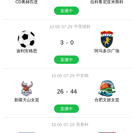
CD奥林匹亚
拉科鲁尼亚米斯科
直播中
中美俱杯
10:00
07-29
3
0
-
迪利安格恩
阿马多尔广场
直播中
中女锦
10:00
07-29
26
44
-
新疆天山女篮
合肥文旅女篮
直播中
美青杯
10:00
07-29