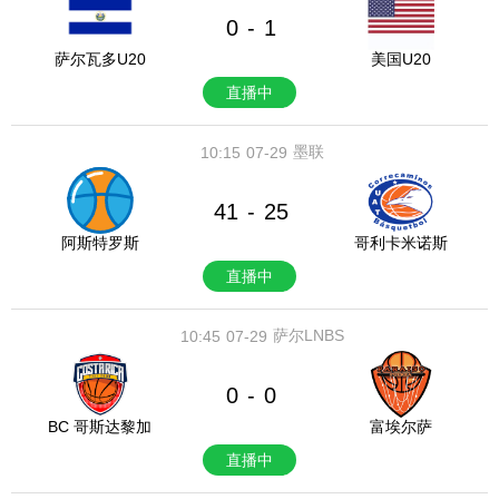
0
1
-
萨尔瓦多U20
美国U20
直播中
墨联
10:15
07-29
41
25
-
阿斯特罗斯
哥利卡米诺斯
直播中
萨尔LNBS
10:45
07-29
0
0
-
BC 哥斯达黎加
富埃尔萨
直播中