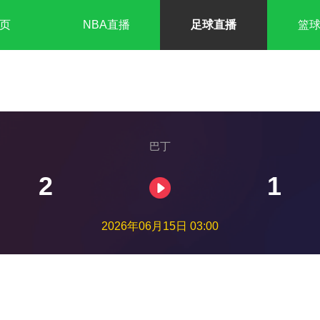
页
NBA直播
足球直播
篮
巴丁
2
1
2026年06月15日 03:00