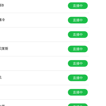
斯B
直播中
撒冷
直播中
直播中
贝莱斯
直播中
直播中
民
直播中
直播中