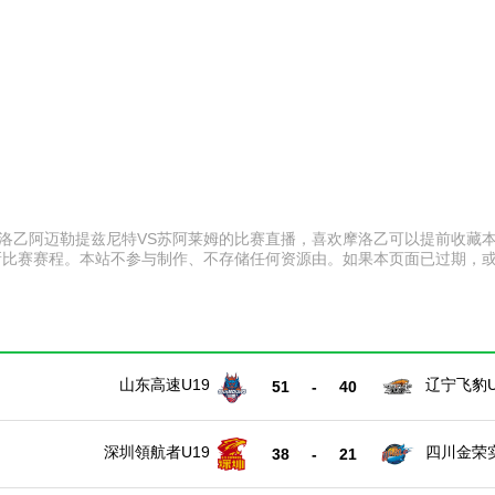
:00 摩洛乙阿迈勒提兹尼特VS苏阿莱姆的比赛直播，喜欢摩洛乙可以提前
新比赛赛程。本站不参与制作、不存储任何资源由。如果本页面已过期，
山东高速U19
辽宁飞豹U
51
-
40
深圳領航者U19
四川金荣实
38
-
21