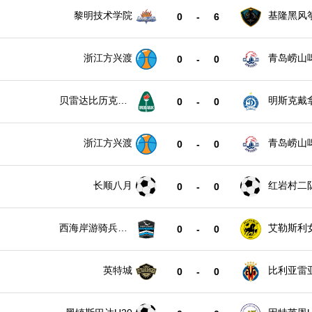
黎明技术学院
基隆黑风
0
-
6
浙江方兴渡
青岛崂山
0
-
0
贝雷达比历克女
明斯克戴
0
-
0
足
足
浙江方兴渡
青岛崂山
0
-
0
长顺八月
红岩村二
0
-
0
西海岸游骑兵女
艾勒斯利
0
-
0
足
英特城
比利亚雷
0
-
0