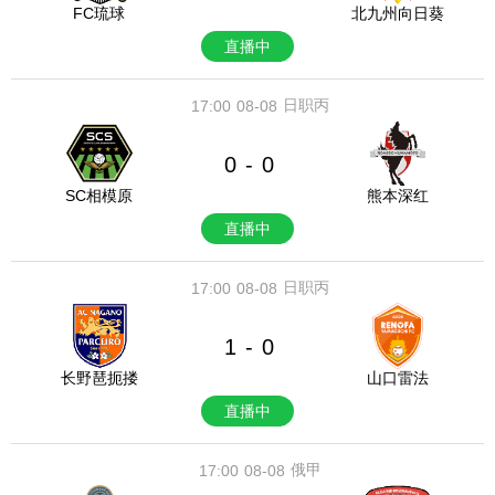
FC琉球
北九州向日葵
直播中
日职丙
17:00
08-08
0
0
-
SC相模原
熊本深红
直播中
日职丙
17:00
08-08
1
0
-
长野琶扼搂
山口雷法
直播中
俄甲
17:00
08-08