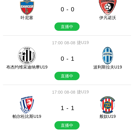
0
0
-
叶尼塞
伊凡诺沃
直播中
捷U19
17:00
08-08
0
1
-
布杰约维采迪纳摩U19
波利斯拉夫U19
直播中
捷U19
17:00
08-08
1
1
-
帕尔杜比斯U19
般奴U19
直播中